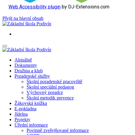
Web Accessibility plugin
by DJ-Extensions.com
Přejít na hlavní obsah
Aktuálně
Dokumenty
Družina a klub
Poradenské služby
Školní poradenské pracoviště
Školní speciální pedagog
Výchovný poradce
Školní metodik prevence
Žákovská knížka
E-pokladna
Jídelna
Projekty
Úřední informace
Povinně zveřejňované informace