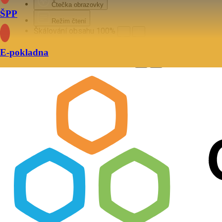
Čtečka obrazovky
ŠPP
Režim čtení
Škálování obsahu
100
%
Velikost písma
100
%
E-pokladna
Výška řádků
100
%
Mezery mezi písmeny
100
%