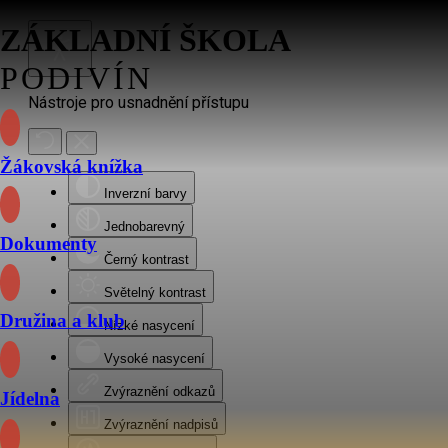
ZÁKLADNÍ ŠKOLA
PODIVÍN
Nástroje pro usnadnění přístupu
Žákovská knížka
Inverzní barvy
Jednobarevný
Dokumenty
Černý kontrast
Světelný kontrast
Družina a klub
Nízké nasycení
Vysoké nasycení
Zvýraznění odkazů
Jídelna
Zvýraznění nadpisů