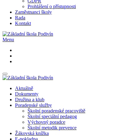
GDPR
Prohlášení o přístupnosti
Zaměstnanci školy
Rada
Kontakt
Menu
Aktuálně
Dokumenty
Družina a klub
Poradenské služby
Školní poradenské pracoviště
Školní speciální pedagog
Výchovný poradce
Školní metodik prevence
Žákovská knížka
E-pokladna