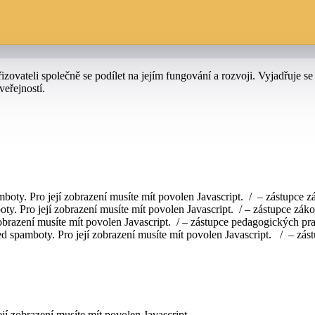
zovateli společně se podílet na jejím fungování a rozvoji. Vyjadřuje 
eřejností.
boty. Pro její zobrazení musíte mít povolen Javascript.
/ – zástupce z
ty. Pro její zobrazení musíte mít povolen Javascript.
/ – zástupce zák
obrazení musíte mít povolen Javascript.
/ – zástupce pedagogických pr
d spamboty. Pro její zobrazení musíte mít povolen Javascript.
/ – zást
jí zobrazení musíte mít povolen Javascript.