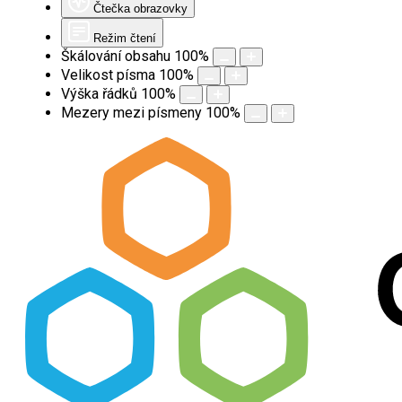
Čtečka obrazovky
Režim čtení
Škálování obsahu
100
%
Velikost písma
100
%
Výška řádků
100
%
Mezery mezi písmeny
100
%