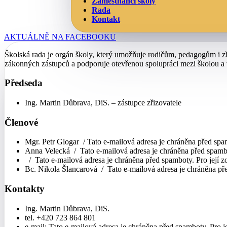
Zaměstnanci školy
Rada
Kontakt
AKTUÁLNĚ NA FACEBOOKU
Školská rada je orgán školy, který umožňuje rodičům, pedagogům i zři
zákonných zástupců a podporuje otevřenou spolupráci mezi školou a v
Předseda
Ing. Martin Důbrava, DiS. – zástupce zřizovatele
Členové
Mgr. Petr Glogar /
Tato e-mailová adresa je chráněna před spam
Anna Velecká /
Tato e-mailová adresa je chráněna před spambo
/
Tato e-mailová adresa je chráněna před spamboty. Pro její z
Bc. Nikola Šlancarová /
Tato e-mailová adresa je chráněna pře
Kontakty
Ing. Martin Důbrava, DiS.
tel. +420 723 864 801
e-mail:
Tato e-mailová adresa je chráněna před spamboty. Pro je