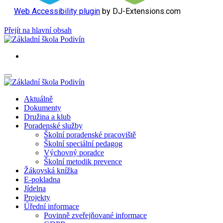
Web Accessibility plugin
by DJ-Extensions.com
Přejít na hlavní obsah
Aktuálně
Dokumenty
Družina a klub
Poradenské služby
Školní poradenské pracoviště
Školní speciální pedagog
Výchovný poradce
Školní metodik prevence
Žákovská knížka
E-pokladna
Jídelna
Projekty
Úřední informace
Povinně zveřejňované informace