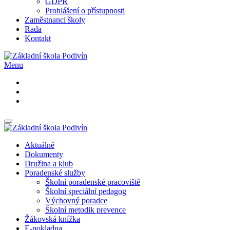
GDPR
Prohlášení o přístupnosti
Zaměstnanci školy
Rada
Kontakt
Menu
Aktuálně
Dokumenty
Družina a klub
Poradenské služby
Školní poradenské pracoviště
Školní speciální pedagog
Výchovný poradce
Školní metodik prevence
Žákovská knížka
E-pokladna