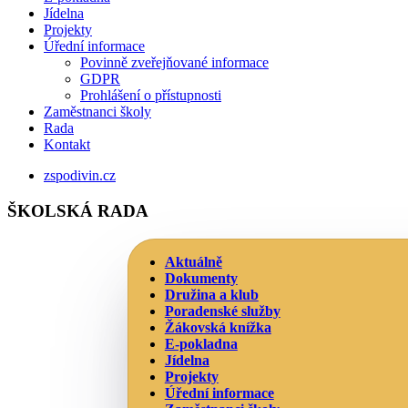
Jídelna
Projekty
Úřední informace
Povinně zveřejňované informace
GDPR
Prohlášení o přístupnosti
Zaměstnanci školy
Rada
Kontakt
zspodivin.cz
ŠKOLSKÁ RADA
Aktuálně
Dokumenty
Družina a klub
Poradenské služby
Žákovská knížka
E-pokladna
Jídelna
Projekty
Úřední informace